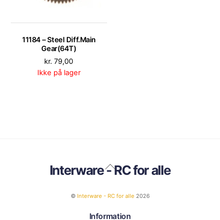
11184 – Steel Diff.Main
Gear(64T)
kr.
79,00
Ikke på lager
Back
Interware - RC for alle
To
Top
©
Interware - RC for alle
2026
Information