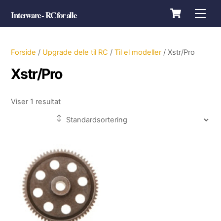
Skip
Cart
Men
Interware - RC for alle
to
content
Forside
/
Upgrade dele til RC
/
Til el modeller
/ Xstr/Pro
Xstr/Pro
Viser 1 resultat