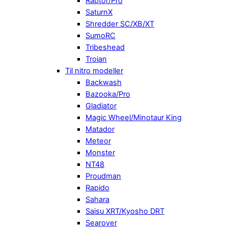
Raptor/Pro
SaturnX
Shredder SC/XB/XT
SumoRC
Tribeshead
Troian
Til nitro modeller
Backwash
Bazooka/Pro
Gladiator
Magic Wheel/Minotaur King
Matador
Meteor
Monster
NT48
Proudman
Rapido
Sahara
Saisu XRT/Kyosho DRT
Searover