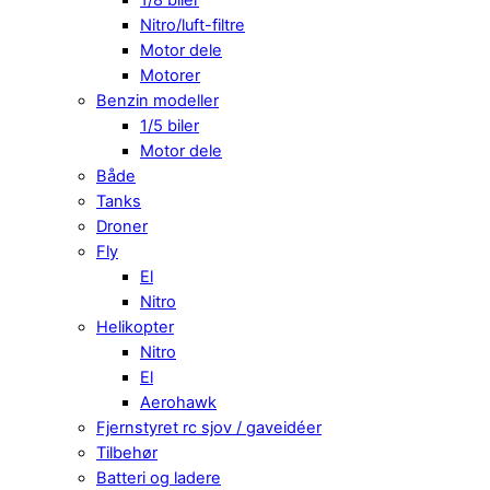
Nitro/luft-filtre
Motor dele
Motorer
Benzin modeller
1/5 biler
Motor dele
Både
Tanks
Droner
Fly
El
Nitro
Helikopter
Nitro
El
Aerohawk
Fjernstyret rc sjov / gaveidéer
Tilbehør
Batteri og ladere