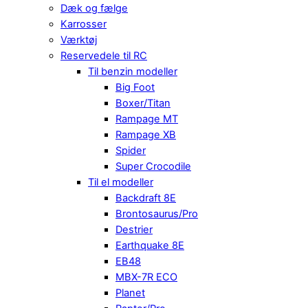
Dæk og fælge
Karrosser
Værktøj
Reservedele til RC
Til benzin modeller
Big Foot
Boxer/Titan
Rampage MT
Rampage XB
Spider
Super Crocodile
Til el modeller
Backdraft 8E
Brontosaurus/Pro
Destrier
Earthquake 8E
EB48
MBX-7R ECO
Planet