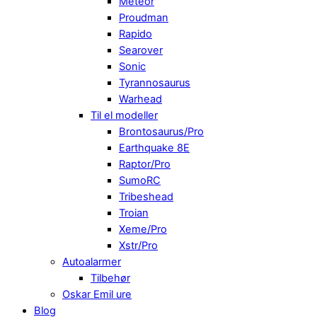
Meteor
Proudman
Rapido
Searover
Sonic
Tyrannosaurus
Warhead
Til el modeller
Brontosaurus/Pro
Earthquake 8E
Raptor/Pro
SumoRC
Tribeshead
Troian
Xeme/Pro
Xstr/Pro
Autoalarmer
Tilbehør
Oskar Emil ure
Blog